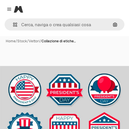
Magnific
Close menu
Cerca 
Home
/
Stock
/
Vettori
/
Collezione di etiche…