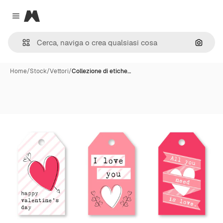
Magnific
Close menu
Cerca 
Home
/
Stock
/
Vettori
/
Collezione di etiche…