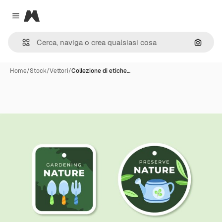
Magnific
Close menu
Cerca 
Home
/
Stock
/
Vettori
/
Collezione di etiche…