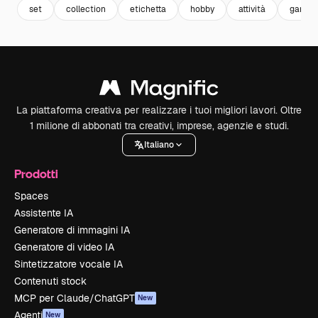
set
collection
etichetta
hobby
attività
garden
La piattaforma creativa per realizzare i tuoi migliori lavori. Oltre
1 milione di abbonati tra creativi, imprese, agenzie e studi.
Italiano
Prodotti
Spaces
Assistente IA
Generatore di immagini IA
Generatore di video IA
Sintetizzatore vocale IA
Contenuti stock
MCP per Claude/ChatGPT
New
Agenti
New