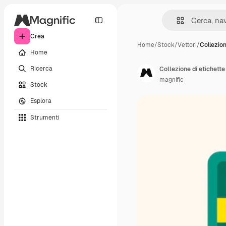
Crea
Home
/
Stock
/
Vettori
/
Collezion
Home
Ricerca
Collezione di etichette
magnific
Stock
Esplora
Strumenti