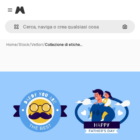
Magnific
Close menu
Cerca 
Home
/
Stock
/
Vettori
/
Collezione di etiche…