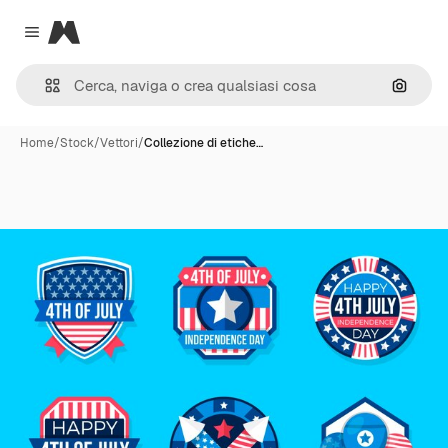
Magnific
Close menu
Cerca 
Home
/
Stock
/
Vettori
/
Collezione di etiche…