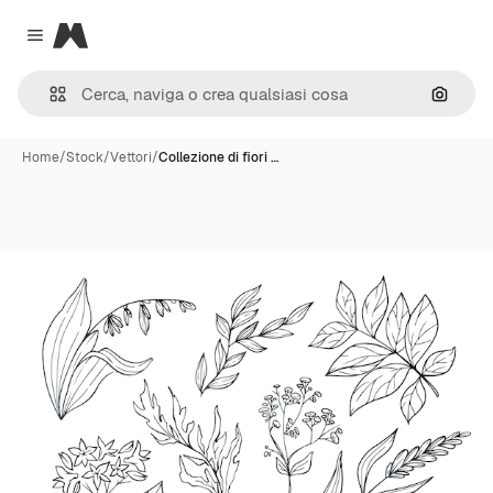
Magnific
Close menu
Cerca 
Home
/
Stock
/
Vettori
/
Collezione di fiori …