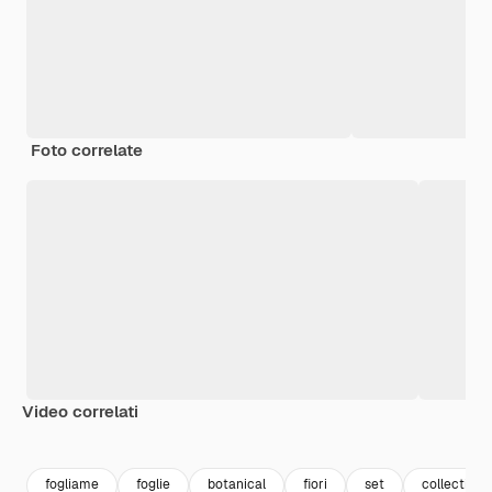
Foto correlate
Video correlati
Premium
Premium
fogliame
foglie
botanical
fiori
set
collection