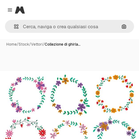
Magnific
Close menu
Cerca 
Home
/
Stock
/
Vettori
/
Collezione di ghirla…