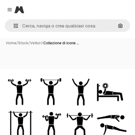
Magnific
Close menu
Cerca 
Home
/
Stock
/
Vettori
/
Collezione di icone …