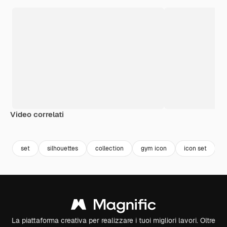
Video correlati
Premium
Premium
Premium
Premium
set
silhouettes
collection
gym icon
icon set
p
La piattaforma creativa per realizzare i tuoi migliori lavori. Oltre