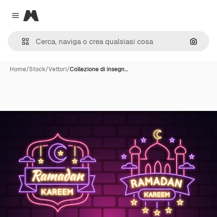
Magnific
Close menu
Cerca 
Home
/
Stock
/
Vettori
/
Collezione di insegn…