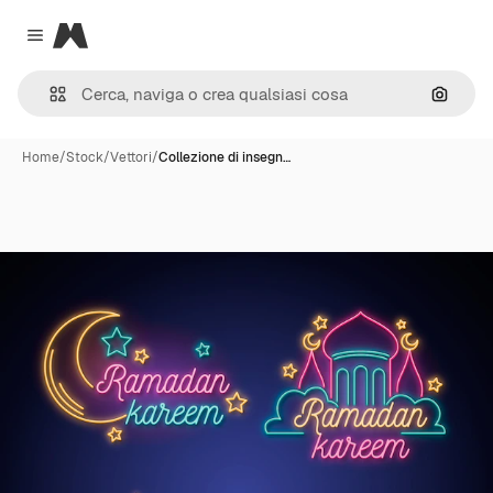
Magnific
Close menu
Cerca 
Home
/
Stock
/
Vettori
/
Collezione di insegn…