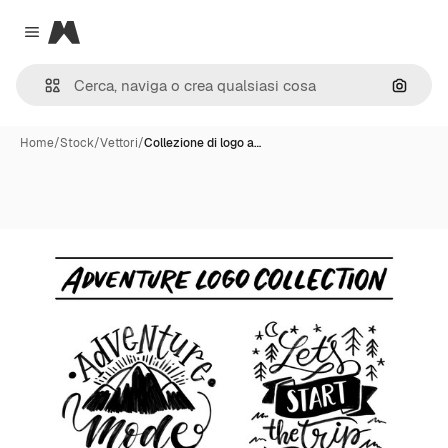
Magnific
Close menu
Cerca 
Home
/
Stock
/
Vettori
/
Collezione di logo a…