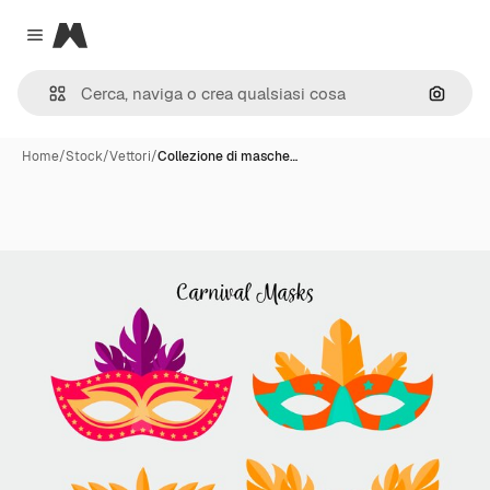
Magnific
Close menu
Cerca 
Home
/
Stock
/
Vettori
/
Collezione di masche…