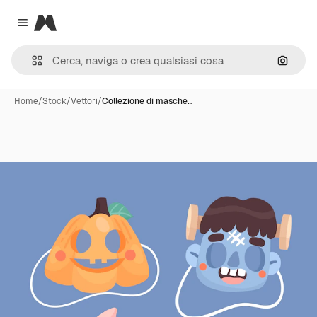
Magnific
Close menu
Cerca 
Home
/
Stock
/
Vettori
/
Collezione di masche…