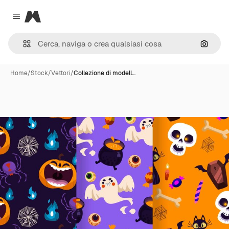
Magnific
Close menu
Cerca 
Home
/
Stock
/
Vettori
/
Collezione di modell…