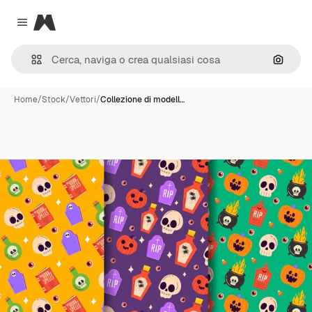
Magnific
Close menu
Cerca 
Home
/
Stock
/
Vettori
/
Collezione di modell…