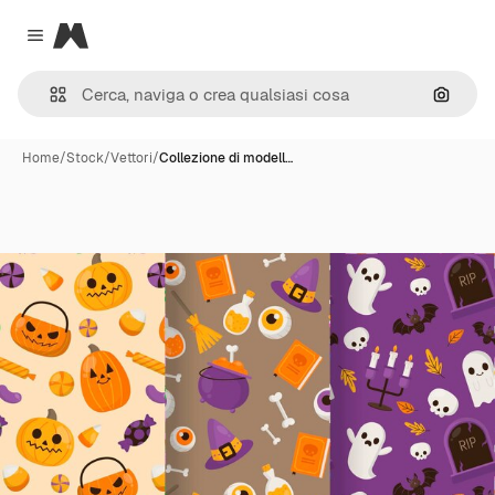
Magnific
Close menu
Cerca 
Home
/
Stock
/
Vettori
/
Collezione di modell…