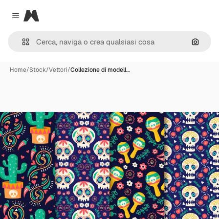
Magnific
Close menu
Cerca 
Home
/
Stock
/
Vettori
/
Collezione di modell…