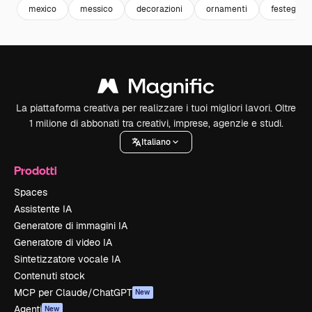
mexico
messico
decorazioni
ornamenti
festeggia
La piattaforma creativa per realizzare i tuoi migliori lavori. Oltre
1 milione di abbonati tra creativi, imprese, agenzie e studi.
Italiano
Prodotti
Spaces
Assistente IA
Generatore di immagini IA
Generatore di video IA
Sintetizzatore vocale IA
Contenuti stock
MCP per Claude/ChatGPT
New
Agenti
New