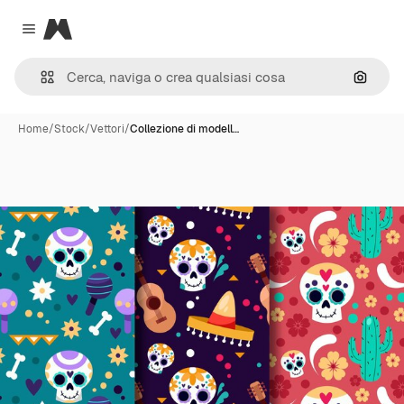
Magnific
Close menu
Cerca 
Home
/
Stock
/
Vettori
/
Collezione di modell…