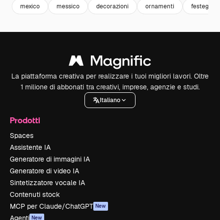
mexico
messico
decorazioni
ornamenti
festeggia
La piattaforma creativa per realizzare i tuoi migliori lavori. Oltre
1 milione di abbonati tra creativi, imprese, agenzie e studi.
Italiano
Prodotti
Spaces
Assistente IA
Generatore di immagini IA
Generatore di video IA
Sintetizzatore vocale IA
Contenuti stock
MCP per Claude/ChatGPT
New
Agenti
New