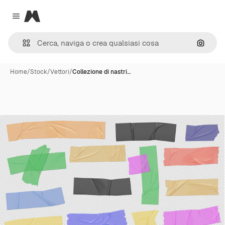
Magnific
Close menu
Cerca 
Home
/
Stock
/
Vettori
/
Collezione di nastri…