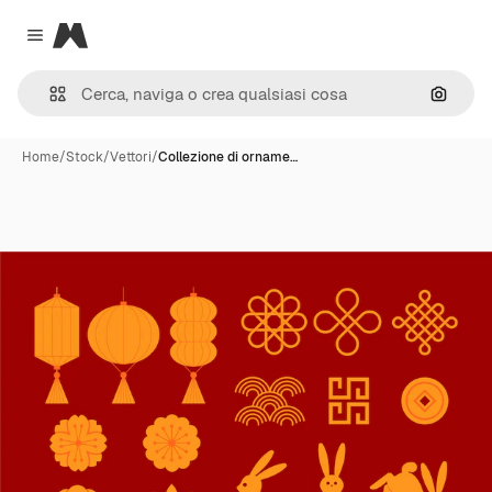
Magnific
Close menu
Cerca 
Home
/
Stock
/
Vettori
/
Collezione di orname…