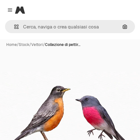
Magnific
Close menu
Cerca 
Home
/
Stock
/
Vettori
/
Collezione di pettir…