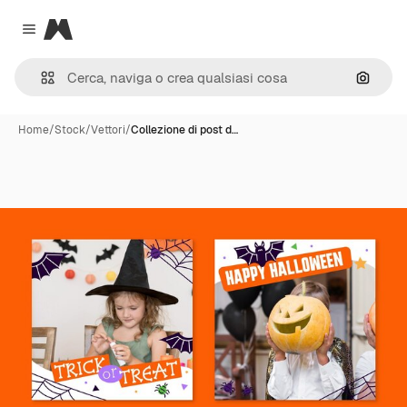
Magnific
Close menu
Cerca 
Home
/
Stock
/
Vettori
/
Collezione di post d…