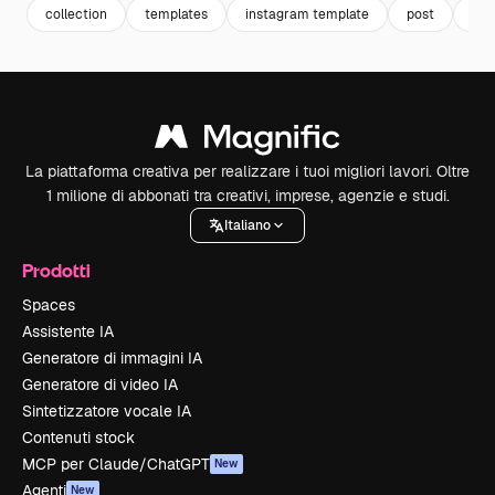
collection
templates
instagram template
post
tem
La piattaforma creativa per realizzare i tuoi migliori lavori. Oltre
1 milione di abbonati tra creativi, imprese, agenzie e studi.
Italiano
Prodotti
Spaces
Assistente IA
Generatore di immagini IA
Generatore di video IA
Sintetizzatore vocale IA
Contenuti stock
MCP per Claude/ChatGPT
New
Agenti
New