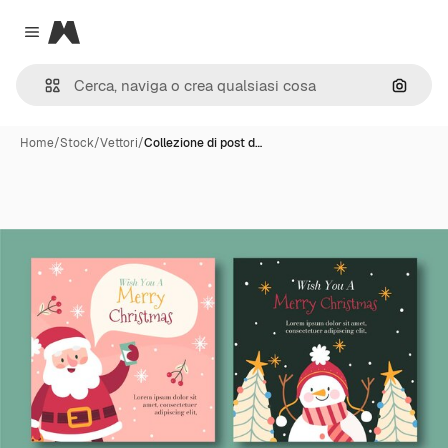
Magnific
Close menu
Cerca 
Home
/
Stock
/
Vettori
/
Collezione di post d…