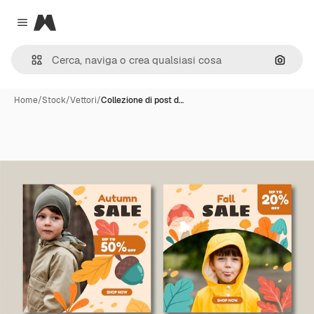
Magnific
Close menu
Cerca 
Home
/
Stock
/
Vettori
/
Collezione di post d…