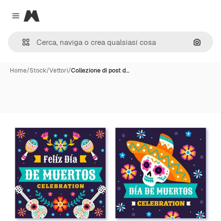
Magnific
Close menu
Cerca 
Home
/
Stock
/
Vettori
/
Collezione di post d…