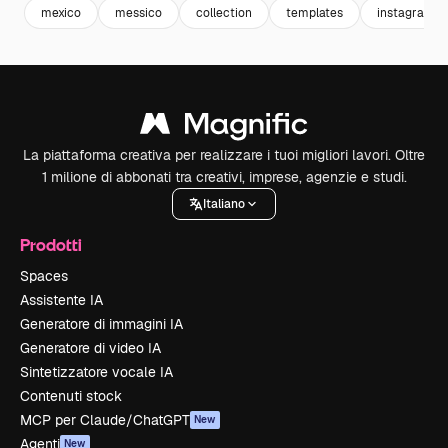
mexico
messico
collection
templates
instagram t
La piattaforma creativa per realizzare i tuoi migliori lavori. Oltre
1 milione di abbonati tra creativi, imprese, agenzie e studi.
Italiano
Prodotti
Spaces
Assistente IA
Generatore di immagini IA
Generatore di video IA
Sintetizzatore vocale IA
Contenuti stock
MCP per Claude/ChatGPT
New
Agenti
New