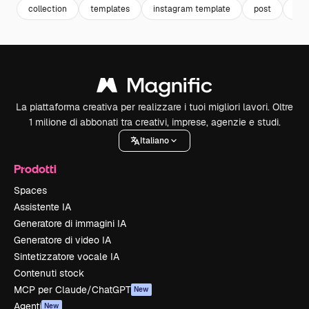
collection
templates
instagram template
post
tem
La piattaforma creativa per realizzare i tuoi migliori lavori. Oltre
1 milione di abbonati tra creativi, imprese, agenzie e studi.
Italiano
Prodotti
Spaces
Assistente IA
Generatore di immagini IA
Generatore di video IA
Sintetizzatore vocale IA
Contenuti stock
MCP per Claude/ChatGPT
New
Agenti
New