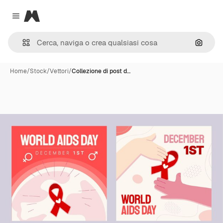
Magnific
Close menu
Cerca 
Home
/
Stock
/
Vettori
/
Collezione di post d…