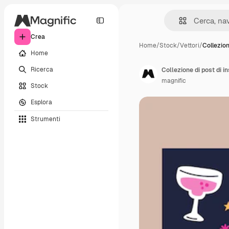
Crea
Home
/
Stock
/
Vettori
/
Collezion
Home
Ricerca
Collezione di post di 
magnific
Stock
Esplora
Strumenti