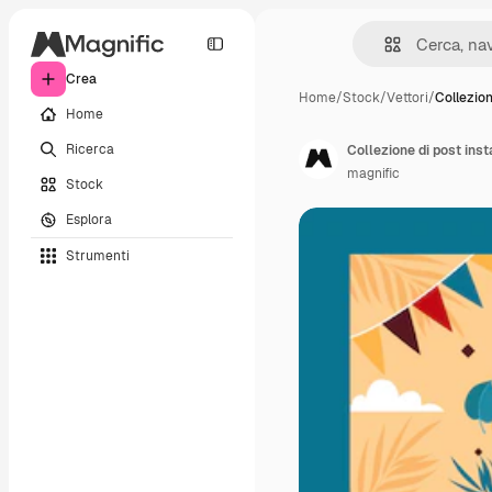
Crea
Home
/
Stock
/
Vettori
/
Collezion
Home
Ricerca
Collezione di post inst
magnific
Stock
Esplora
Strumenti