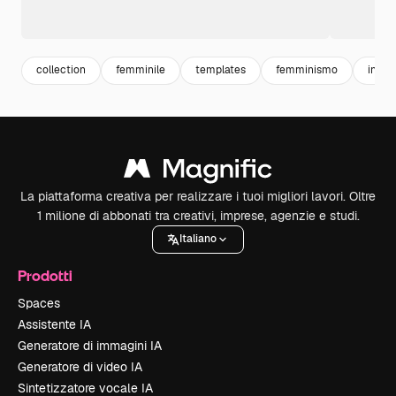
collection
femminile
templates
femminismo
insta
La piattaforma creativa per realizzare i tuoi migliori lavori. Oltre
1 milione di abbonati tra creativi, imprese, agenzie e studi.
Italiano
Prodotti
Spaces
Assistente IA
Generatore di immagini IA
Generatore di video IA
Sintetizzatore vocale IA