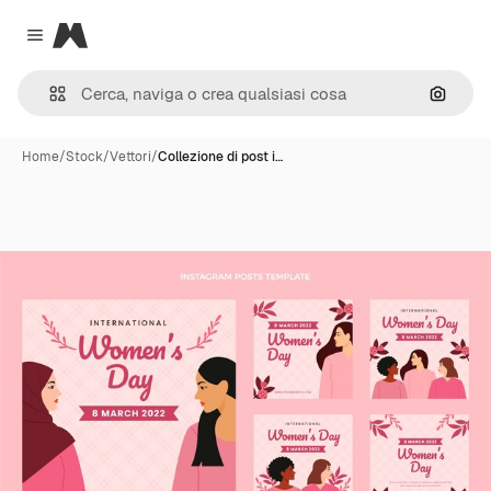
Magnific
Close menu
Cerca 
Home
/
Stock
/
Vettori
/
Collezione di post i…