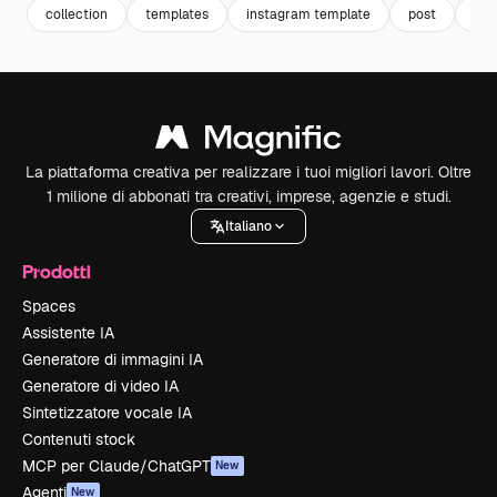
collection
templates
instagram template
post
tem
La piattaforma creativa per realizzare i tuoi migliori lavori. Oltre
1 milione di abbonati tra creativi, imprese, agenzie e studi.
Italiano
Prodotti
Spaces
Assistente IA
Generatore di immagini IA
Generatore di video IA
Sintetizzatore vocale IA
Contenuti stock
MCP per Claude/ChatGPT
New
Agenti
New