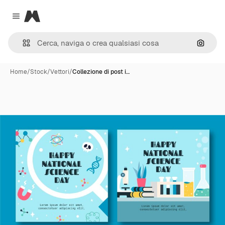
Magnific
Close menu
Cerca 
Home
/
Stock
/
Vettori
/
Collezione di post i…