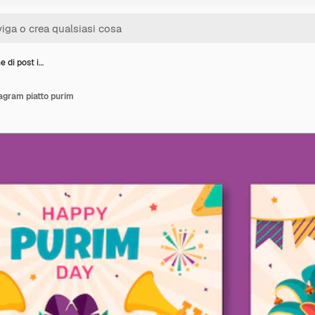
e di post i…
tagram piatto purim