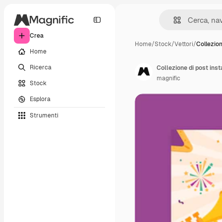
Crea
Home
/
Stock
/
Vettori
/
Collezion
Home
Ricerca
Collezione di post ins
magnific
Stock
Esplora
Strumenti