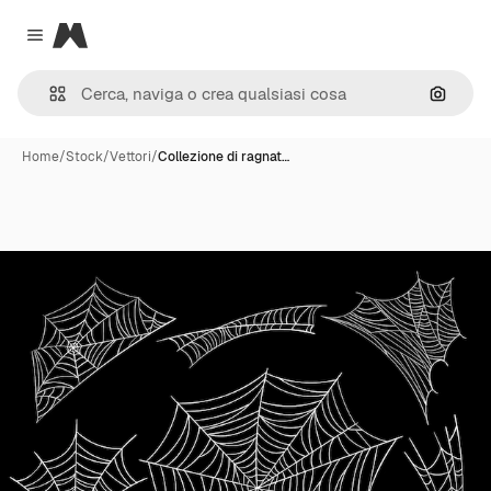
Magnific
Close menu
Cerca 
Home
/
Stock
/
Vettori
/
Collezione di ragnat…