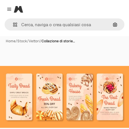
Magnific
Close menu
Cerca 
Home
/
Stock
/
Vettori
/
Collezione di storie…