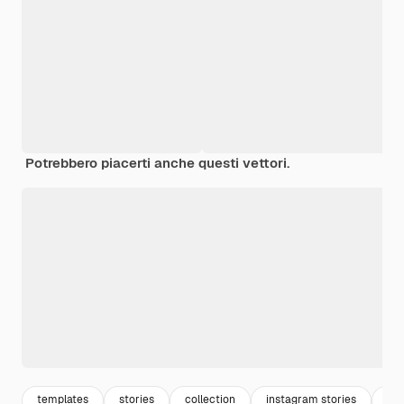
Potrebbero piacerti anche questi vettori.
templates
stories
collection
instagram stories
pan