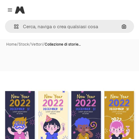
Magnific
Close menu
Cerca 
Home
/
Stock
/
Vettori
/
Collezione di storie…