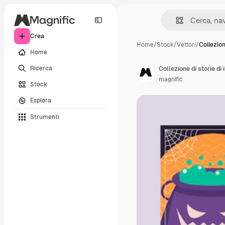
Crea
Home
/
Stock
/
Vettori
/
Collezion
Home
Ricerca
Collezione di storie d
magnific
Stock
Esplora
Strumenti