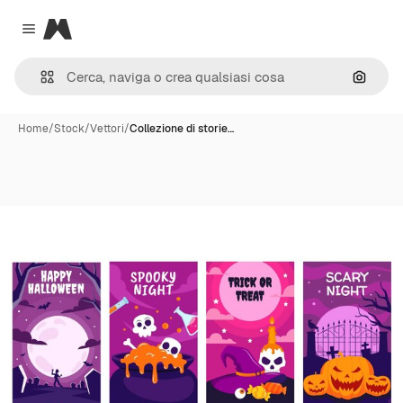
Magnific
Close menu
Cerca 
Home
/
Stock
/
Vettori
/
Collezione di storie…