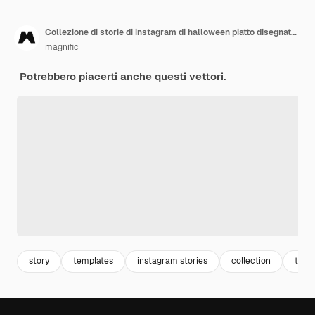
Collezione di storie di instagram di halloween piatto disegnato a mano
magnific
Potrebbero piacerti anche questi vettori.
story
templates
instagram stories
collection
temp