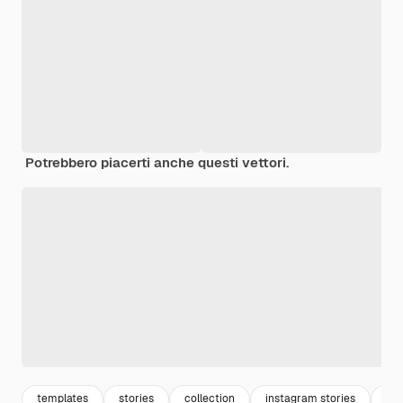
Potrebbero piacerti anche questi vettori.
templates
stories
collection
instagram stories
ha