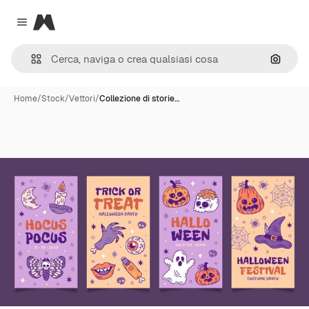
Magnific
Close menu
Cerca 
Home
/
Stock
/
Vettori
/
Collezione di storie…