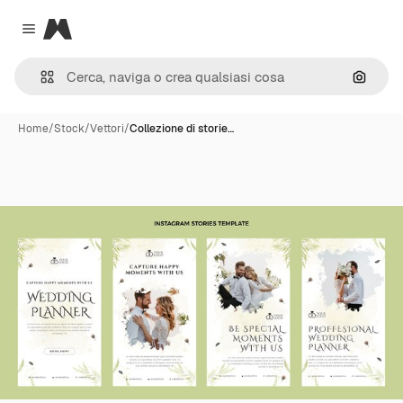
Magnific
Close menu
Cerca 
Home
/
Stock
/
Vettori
/
Collezione di storie…