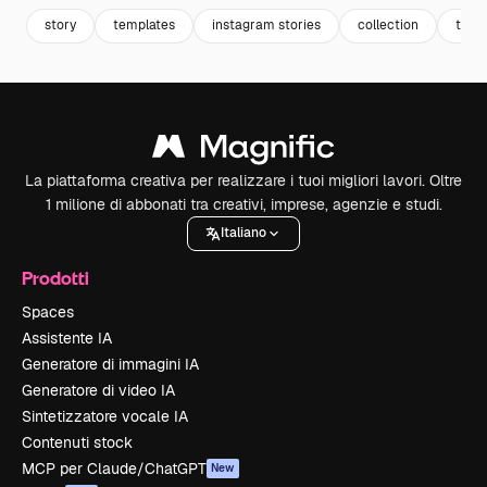
story
templates
instagram stories
collection
temp
La piattaforma creativa per realizzare i tuoi migliori lavori. Oltre
1 milione di abbonati tra creativi, imprese, agenzie e studi.
Italiano
Prodotti
Spaces
Assistente IA
Generatore di immagini IA
Generatore di video IA
Sintetizzatore vocale IA
Contenuti stock
MCP per Claude/ChatGPT
New