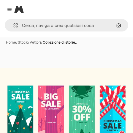
Magnific
Close menu
Cerca 
Home
/
Stock
/
Vettori
/
Collezione di storie…