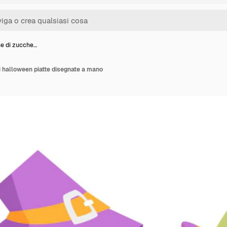
ne di zucche…
i halloween piatte disegnate a mano