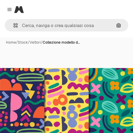
Magnific
Close menu
Cerca 
Home
/
Stock
/
Vettori
/
Collezione modello d…