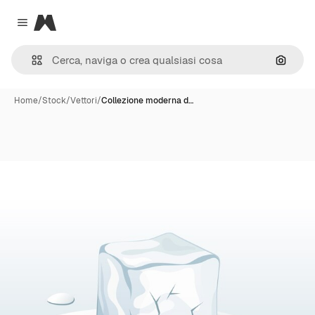
Magnific
Close menu
Cerca 
Home
/
Stock
/
Vettori
/
Collezione moderna d…