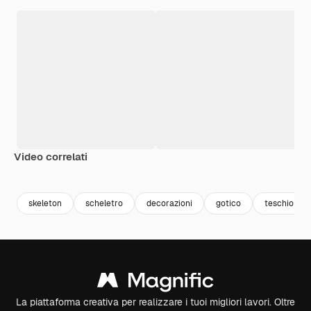
Video correlati
Premium
Premium
Premium
Premium
skeleton
scheletro
decorazioni
gotico
teschio
La piattaforma creativa per realizzare i tuoi migliori lavori. Oltre