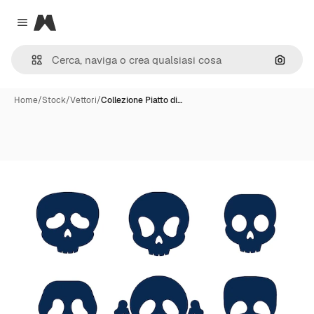
Magnific
Close menu
Cerca 
Home
/
Stock
/
Vettori
/
Collezione Piatto di…