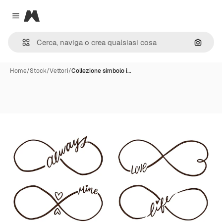
Magnific
Close menu
Cerca 
Home
/
Stock
/
Vettori
/
Collezione simbolo i…