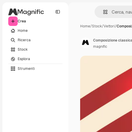
Crea
Home
/
Stock
/
Vettori
/
Composiz
Home
Ricerca
Composizione classica 
magnific
Stock
Esplora
Strumenti