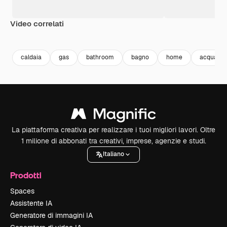
Video correlati
Premium
Premium
Premium
Premium
caldaia
gas
bathroom
bagno
home
acqua ca
La piattaforma creativa per realizzare i tuoi migliori lavori. Oltre
1 milione di abbonati tra creativi, imprese, agenzie e studi.
Italiano
Prodotti
Spaces
Assistente IA
Generatore di immagini IA