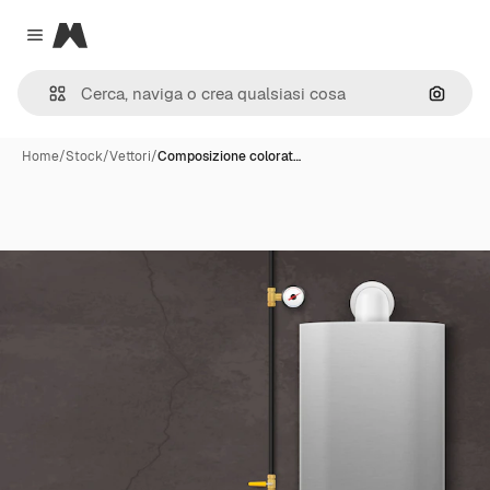
Magnific
Close menu
Cerca 
Home
/
Stock
/
Vettori
/
Composizione colorat…