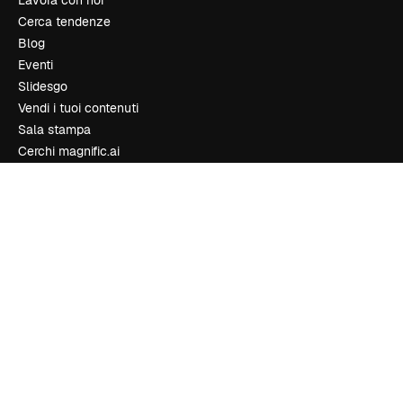
Cerca tendenze
Blog
Eventi
Slidesgo
Vendi i tuoi contenuti
Sala stampa
Cerchi magnific.ai
Contattaci
Assistenza clienti
Instagram
YouTube
LinkedIn
TikTok
Discord
X
Reddit