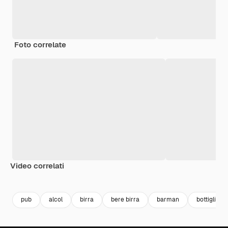
Foto correlate
Video correlati
Premium
Premium
Generato dall'IA
Premium
Premium
Generato da
pub
alcol
birra
bere birra
barman
bottiglia