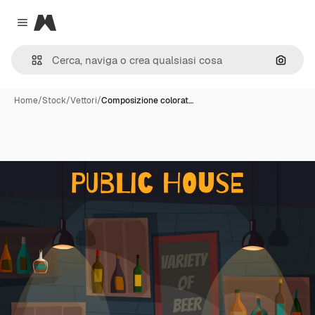
Magnific
Close menu
Cerca 
Home
/
Stock
/
Vettori
/
Composizione colorat…