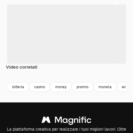
Video correlati
Premium
Premium
Premium
Premium
lotteria
casino
money
premio
moneta
winne
La piattaforma creativa per realizzare i tuoi migliori lavori. Oltre