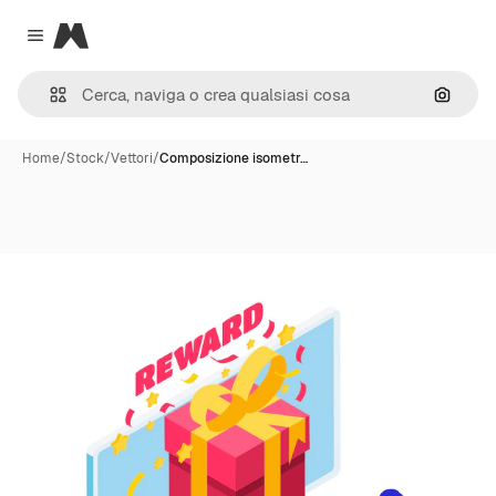
Magnific
Close menu
Cerca 
Home
/
Stock
/
Vettori
/
Composizione isometr…