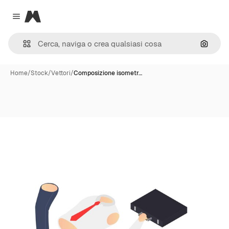
Magnific
Close menu
Cerca 
Home
/
Stock
/
Vettori
/
Composizione isometr…